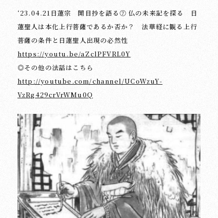
‘23.04.21日蓮宗 開目抄を語る⑦ 仏の未来記を探る 日
蓮聖人は本化上行菩薩であるか否か？ 法華経に観る上行
菩薩の条件と日蓮聖人出現の必然性
https://youtu.be/aZclPFVRL0Y
◎その他の法話はこちら
http://youtube.com/channel/UCoWzuY-
VzRg429crVrWMu0Q