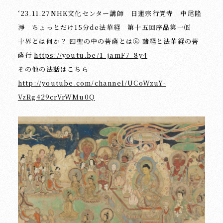
‘23.11.27NHK文化センター講師 日蓮宗行覚寺 中尾隆
淨 ちょっとだけ15分de法華経 第十五回序品第一⒂
十界とは何か？ 四聖の中の菩薩とは⑥ 諸経と法華経の菩
薩行
https://youtu.be/1_jamF7_8y4
その他の法話はこちら
http://youtube.com/channel/UCoWzuY-
VzRg429crVrWMu0Q