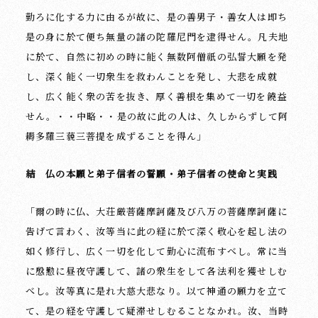
勤ろに化する力に由るが故に、是の善男子・善女人は即ち
是の身に於て便ち無量の諸の陀羅尼門を逮得せん。凡夫地
に於て、自然に初めの時に能く無数阿僧祇の弘誓大願を発
し、深く能く一切衆生を救わんことを発し、大悲を成就
し、広く能く衆の苦を抜き、厚く善根を集めて一切を饒益
せん。・・中略・・是の故に此の人は、久しからずして阿
耨多羅三藐三菩提を成ずることを得ん」
結 仏の本願と弟子信者の誓願・弟子信者の使命と実践
「爾の時に仏、大荘厳菩薩摩訶薩及び八万の菩薩摩訶薩に
告げて言わく、汝等当に此の経に於て深く敬心を起し法の
如く修行し、広く一切を化して勤心に流布すべし。常に当
に慇懃に昼夜守護して、諸の衆生をして各法利を獲せしむ
べし。汝等真に是れ大慈大悲なり。以て神通の願力を立て
て、是の経を守護して疑滞せしむることなかれ。汝、当時