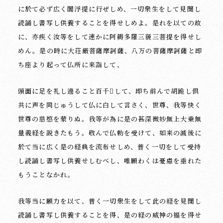
に於て必ず広く閻浮提に行ぜしめ、一切衆生をして見聞し
読誦し書写し供養することを得せしめよ。是れを以ての故
に、亦疾く汝等をして速かに阿耨多羅三藐三菩提を得せし
めん。是の時に大荘厳菩薩摩訶薩、八万の菩薩摩訶薩と即
ち座より起って仏所に来詣して、
頭面に足を礼し遶ること百千して、即ち前んで胡跪し倶
共に声を同じゅうして仏に白して言さく、世尊、我等快く
世尊の慈愍を蒙りぬ。我等が為に是の甚深微妙無上大乗無
量義経を説きたもう。敬んで仏勅を受けて、如来の滅後に
於て当に広く是の経典を流布せしめ、普く一切をして受持
し読誦し書写し供養せしむべし、唯願わくは憂慮を垂れた
もうことなかれ。
我等当に願力を以て、普く一切衆生をして此の経を見聞し
読誦し書写し供養することを得、是の経の威神の福を得せ