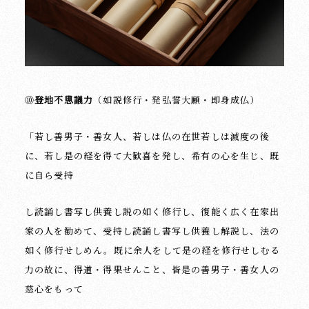
⑩
登地不思議力
（如説修行・発弘誓大願・即身成仏）
「若し善男子・善女人、若しは仏の在世若しは滅度の後
に、若し是の経を得て大歓喜を発し、希有の心を生じ、既
に自ら受持
し読誦し書写し供養し説の如く修行し、復能く広く在家出
家の人を勧めて、受持し読誦し書写し供養し解説し、法の
如く修行せしめん。既に余人をして是の経を修行せしむる
力の故に、得道・得果せんこと、皆是の善男子・善女人の
慈心をもって