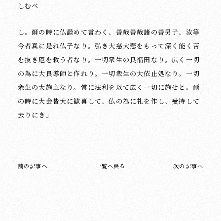
しむべ
し。爾の時に仏讃めて言わく、善哉善哉諸の善男子、汝等
今者真に是れ仏子なり。弘き大慈大悲をもって深く能く苦
を抜き厄を救う者なり。一切衆生の良福田なり。広く一切
の為に大良導師と作れり。一切衆生の大依止処なり。一切
衆生の大施主なり。常に法利を以て広く一切に施せと。爾
の時に大会皆大に歓喜して、仏の為に礼を作し、受持して
去りにき」
前の記事へ
一覧へ戻る
次の記事へ