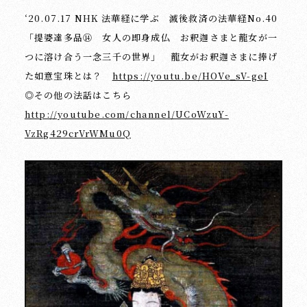
‘20.07.17 NHK 法華経に学ぶ 滅後救済の法華経No.40
「提婆達多品⑭ 女人の即身成仏 お釈迦さまと龍女が一
つに溶け合う一念三千の世界」 龍女がお釈迦さまに捧げ
た如意宝珠とは？
https://youtu.be/HOVe_sV-geI
◎その他の法話はこちら
http://youtube.com/channel/UCoWzuY-
VzRg429crVrWMu0Q