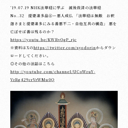
‘19.07.19 NHK法華経に学ぶ 滅後救済の法華経
No..32 提婆達多品⑥ー悪人成仏 「法華経は無敵 お釈
迦さまと提婆達多にみる善悪不二・自他互具の構造」 悪を
亡ぼせば善は残るのか？
https://youtu.be/KWRvOgP_rjc
※資料はXの
https://twitter.com/syodorin
からダウン
ロードしてください。
◎その他の法話はこちら
http://youtube.com/channel/UCoWzuY-
VzRg429crVrWMu0Q