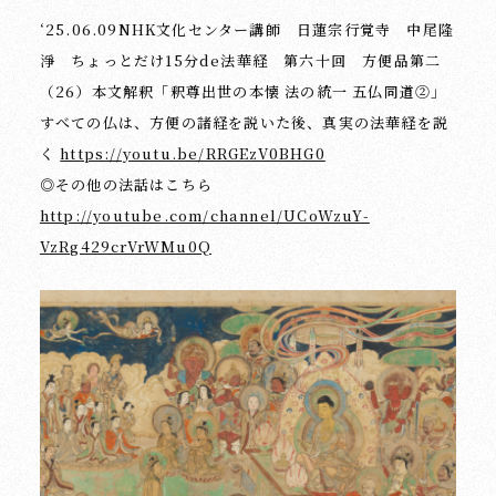
‘25.06.09NHK文化センター講師 日蓮宗行覚寺 中尾隆
淨 ちょっとだけ15分de法華経 第六十回 方便品第二
（26）本文解釈「釈尊出世の本懐 法の統一 五仏同道②」
すべての仏は、方便の諸経を説いた後、真実の法華経を説
く
https://youtu.be/RRGEzV0BHG0
◎その他の法話はこちら
http://youtube.com/channel/UCoWzuY-
VzRg429crVrWMu0Q