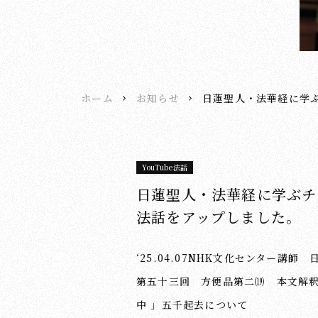
ホーム
お知らせ
日蓮聖人・法華経に学ぶ
YouTube法話
日蓮聖人・法華経に学ぶチャ
法話をアップしました。
‘25.04.07NHK文化センター講
第五十三回 方便品第二⒆ 本文解
中 」五千起去について