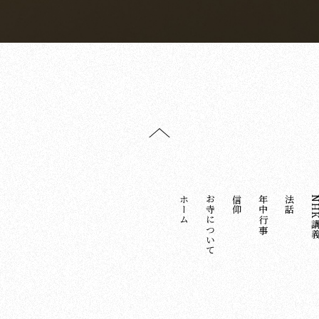
ホーム
お寺について
信仰
年中行事
法話
NHK