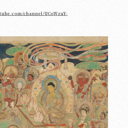
utube.com/channel/UCoWzuY-