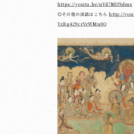
https://youtu.be/uVd7MlfSdms
◎その他の法話はこちら
http://yo
VzRg429crVrWMu0Q