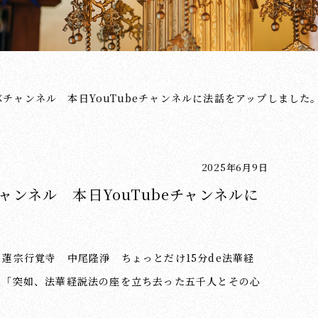
チャンネル 本日YouTubeチャンネルに法話をアップしました
2025年6月9日
ンネル 本日YouTubeチャンネルに
師 日蓮宗行覚寺 中尾隆淨 ちょっとだけ15分de法華経
釈「突如、法華経説法の座を立ち去った五千人とその心