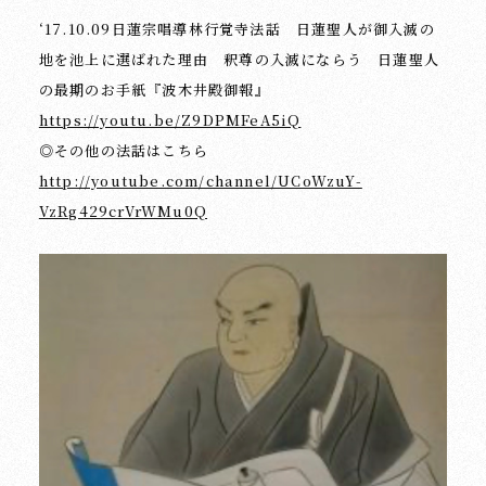
‘17.10.09日蓮宗唱導林行覚寺法話 日蓮聖人が御入滅の
地を池上に選ばれた理由 釈尊の入滅にならう 日蓮聖人
の最期のお手紙『波木井殿御報』
https://youtu.be/Z9DPMFeA5iQ
◎その他の法話はこちら
http://youtube.com/channel/UCoWzuY-
VzRg429crVrWMu0Q