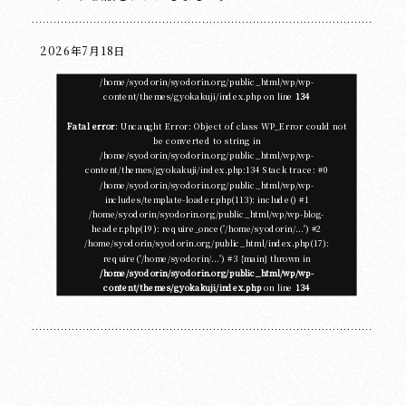
2026年7月18日
/home/syodorin/syodorin.org/public_html/wp/wp-
content/themes/gyokakuji/index.php on line
134
Fatal error
: Uncaught Error: Object of class WP_Error could not
be converted to string in
/home/syodorin/syodorin.org/public_html/wp/wp-
content/themes/gyokakuji/index.php:134 Stack trace: #0
/home/syodorin/syodorin.org/public_html/wp/wp-
includes/template-loader.php(113): include() #1
/home/syodorin/syodorin.org/public_html/wp/wp-blog-
header.php(19): require_once('/home/syodorin/...') #2
/home/syodorin/syodorin.org/public_html/index.php(17):
require('/home/syodorin/...') #3 {main} thrown in
/home/syodorin/syodorin.org/public_html/wp/wp-
content/themes/gyokakuji/index.php
on line
134